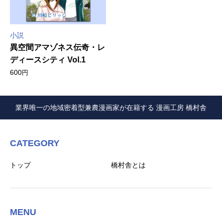
小説
異空間アマゾネス伝奇・レ
ディースシティ Vol.1
600
円
業界唯一の地域密着型兼農漫画家が在籍する 漫画工房 橋村舎
CATEGORY
トップ
橋村舎とは
MENU