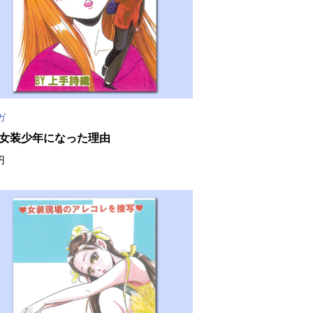
ガ
゙女装少年になった理由
円