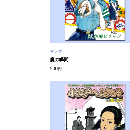
マンガ
魔の瞬間
500
円