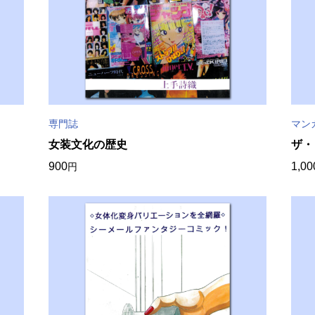
専門誌
マン
女装文化の歴史
ザ・
900
1,00
円