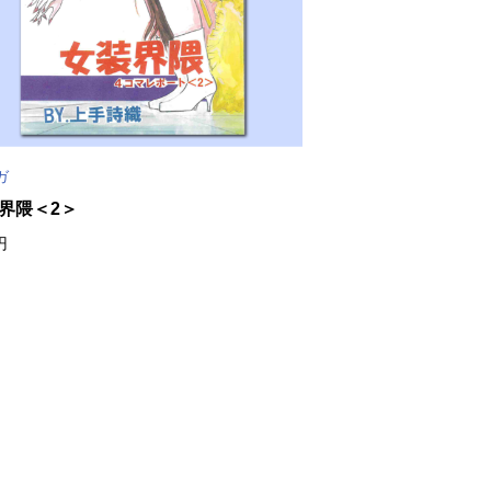
ガ
界隈＜2＞
円