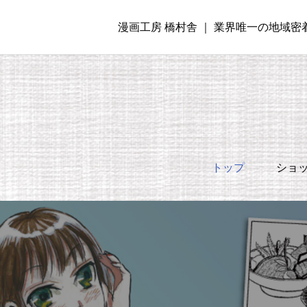
漫画工房 橋村舎 ｜ 業界唯一の地域
トップ
ショ