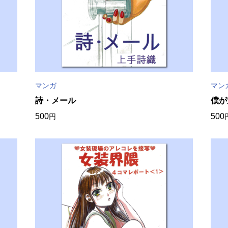
マンガ
マン
詩・メール
僕か
500
500
円