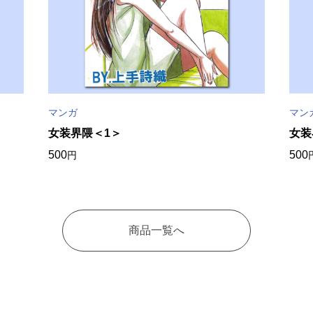
マンガ
マン
女装界隈＜1＞
女装
500
500
円
商品一覧へ